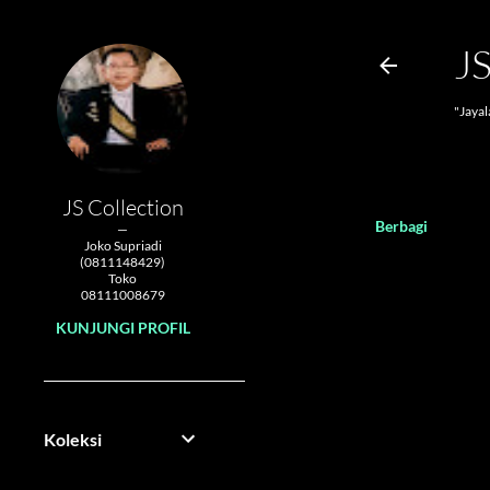
J
"Jaya
JS Collection
Berbagi
Joko Supriadi
(0811148429)
Toko
08111008679
KUNJUNGI PROFIL
Koleksi