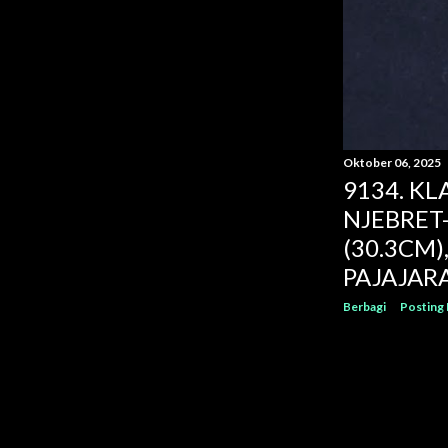
Mei
4
April
3
Maret
19
Februari
6
Januari
1
Desember
7
Oktober 06, 2025
9134. K
November
7
NJEBRET-
Oktober
11
(30.3CM)
September
21
PAJAJAR
Agustus
13
Berbagi
Posting
Juli
14
Juni
20
Mei
27
April
30
Maret
31