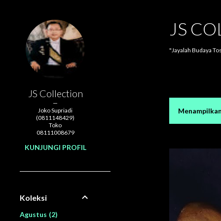
JS CO
"Jayalah Budaya To
JS Collection
Joko Supriadi
Menampilkan 
P
(0811148429)
Toko
o
08111008679
KUNJUNGI PROFIL
s
t
i
Koleksi
n
Agustus
2