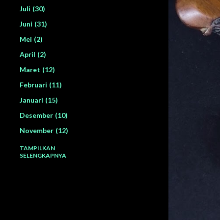
g
Juli
30
a
Juni
31
n
Mei
2
April
2
Maret
12
Februari
11
Januari
15
Desember
10
November
12
Oktober
2
TAMPILKAN
SELENGKAPNYA
September
4
Agustus
8
Juli
8
Juni
15