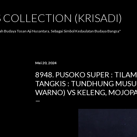
Langsung ke konten utama
S COLLECTION (KRISADI)
lah Budaya Tosan Aji Nusantara, Sebagai Simbol Kedaulatan Budaya Bangsa"
Mei 20, 2024
8948. PUSOKO SUPER : TILAM
TANGKIS : TUNDHUNG MUSUH
WARNO) VS KELENG, MOJOP