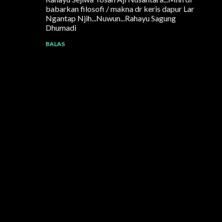
babarkan filosofi / makna dr keris dapur Lar
Ngantap Njih...Nuwun...Rahayu Sagung
Dhumadi
BALAS
P